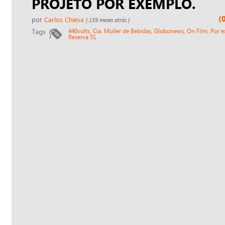
PROJETO POR EXEMPLO.
(
por
Carlos Chiesa
{ 159 meses atrás }
Tags
440volts,
Cia. Müller de Bebidas,
Globonews,
On Film,
Por 
Reserva 51